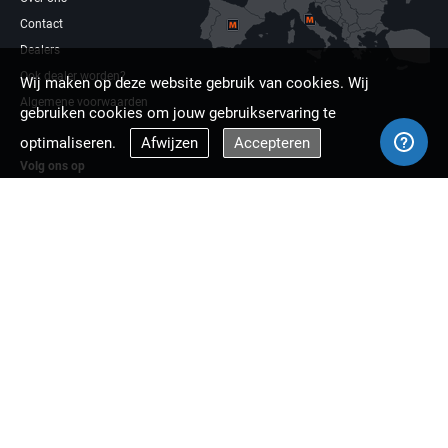
Contact
Dealers
Ook dealer worden?
Wij maken op deze website gebruik van cookies. Wij
Algemene voorwaarden
gebruiken cookies om jouw gebruikservaring te
optimaliseren.
Afwijzen
Accepteren
Volg ons op
Facebook
Linkdin
Multizaag europa
Copyright © 2026 Multizaag B.V.