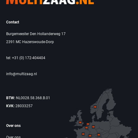
Contact
Burgemeester Den Hollanderweg 17
2391 MC Hazerswoude-Dorp
tel: +31 (0) 172-404404
info@multizaag.nl
BTW:
NL0028.58.368.B.01
KVK:
28033257
Over ons
Over ons