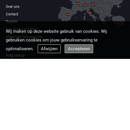
Over ons
Contact
Dealers
Ook dealer worden?
Wij maken op deze website gebruik van cookies. Wij
Algemene voorwaarden
gebruiken cookies om jouw gebruikservaring te
optimaliseren.
Afwijzen
Accepteren
Volg ons op
Facebook
Linkdin
Multizaag europa