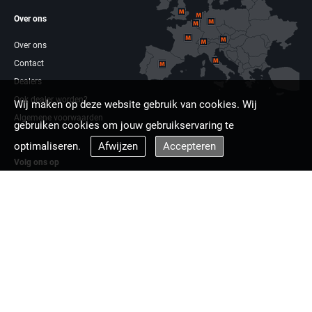
Over ons
Over ons
Contact
Dealers
Ook dealer worden?
Wij maken op deze website gebruik van cookies. Wij
Algemene voorwaarden
gebruiken cookies om jouw gebruikservaring te
optimaliseren.
Afwijzen
Accepteren
Volg ons op
Facebook
Linkdin
Multizaag europa