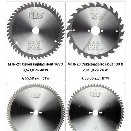
MTR-21 Cirkelzaagblad Hout 165 X
MTR-23 Cirkelzaagblad Hout 190 X
1,5/1,0 Z= 48 W
2,8/1,8 Z= 24 W
€ 55,69
€ 38,56
excl. BTW
excl. BTW