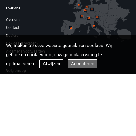
Over ons
Over ons
Contact
Dealers
Ook dealer worden?
Wij maken op deze website gebruik van cookies. Wij
Algemene voorwaarden
gebruiken cookies om jouw gebruikservaring te
optimaliseren.
Afwijzen
Accepteren
Volg ons op
Facebook
Linkdin
Multizaag europa