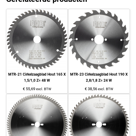
MTR-21 Cirkelzaagblad Hout 165 X
MTR-23 Cirkelzaagblad Hout 190 X
1,5/1,0 Z= 48 W
2,8/1,8 Z= 24 W
€ 55,69
€ 38,56
excl. BTW
excl. BTW