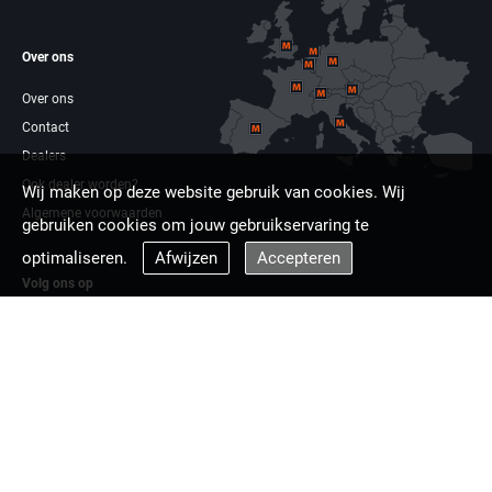
Over ons
Over ons
Contact
Dealers
Ook dealer worden?
Wij maken op deze website gebruik van cookies. Wij
Algemene voorwaarden
gebruiken cookies om jouw gebruikservaring te
optimaliseren.
Afwijzen
Accepteren
Volg ons op
Facebook
Linkdin
Multizaag europa