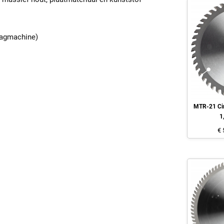
zaagmachine)
MTR-21 Cir
1
€ 