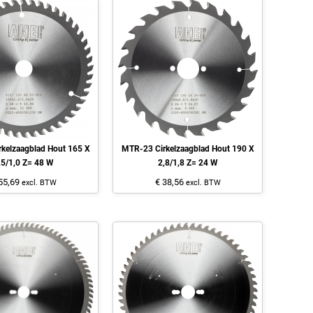
kelzaagblad Hout 165 X
MTR-23 Cirkelzaagblad Hout 190 X
,5/1,0 Z= 48 W
2,8/1,8 Z= 24 W
55,69
€ 38,56
excl. BTW
excl. BTW