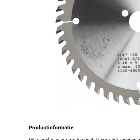
Productinformatie
Dit zaagblad is uitermate geschikt voor het zagen va