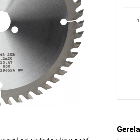
1
Gerela
n massief hout, plaatmateriaal en kunststof