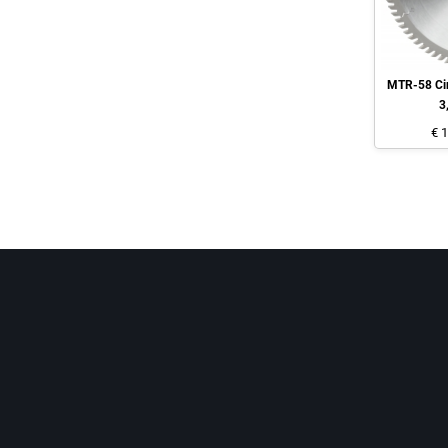
MTR-58 Cir
3
€ 