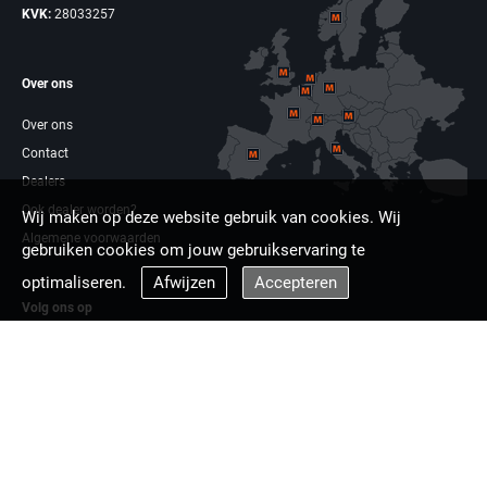
KVK:
28033257
Over ons
Over ons
Contact
Dealers
Ook dealer worden?
Wij maken op deze website gebruik van cookies. Wij
Algemene voorwaarden
gebruiken cookies om jouw gebruikservaring te
optimaliseren.
Afwijzen
Accepteren
Volg ons op
Facebook
Linkdin
Multizaag europa