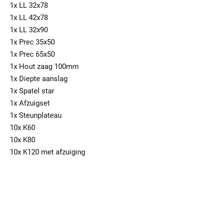
1x LL 32x78
1x LL 42x78
1x LL 32x90
1x Prec 35x50
1x Prec 65x50
1x Hout zaag 100mm
1x Diepte aanslag
1x Spatel star
1x Afzuigset
1x Steunplateau
10x K60
10x K80
10x K120 met afzuiging