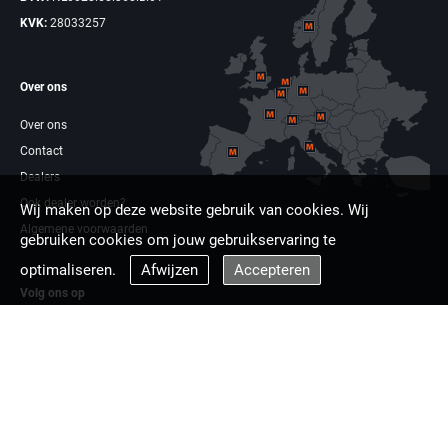
KVK:
28033257
Over ons
Over ons
Contact
Dealers
Ook dealer worden?
Wij maken op deze website gebruik van cookies. Wij
Algemene voorwaarden
gebruiken cookies om jouw gebruikservaring te
optimaliseren.
Afwijzen
Accepteren
Volg ons op
Facebook
Linkdin
Multizaag europa