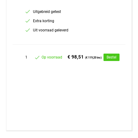
Uitgebreid getest
Extra korting
Uit voorraad geleverd
€ 98,51
1
Op voorraad
Bestel
(€ 119,20 inc)