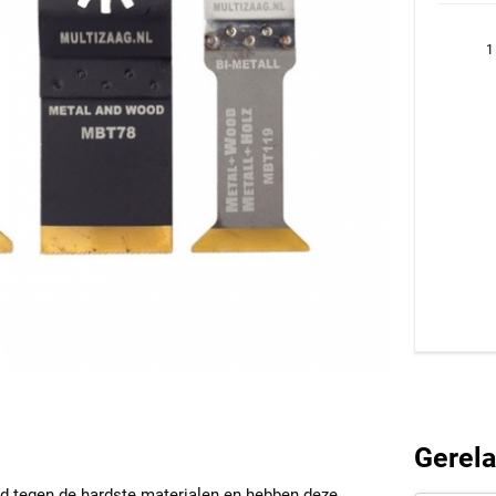
1
Gerela
nd tegen de hardste materialen en hebben deze