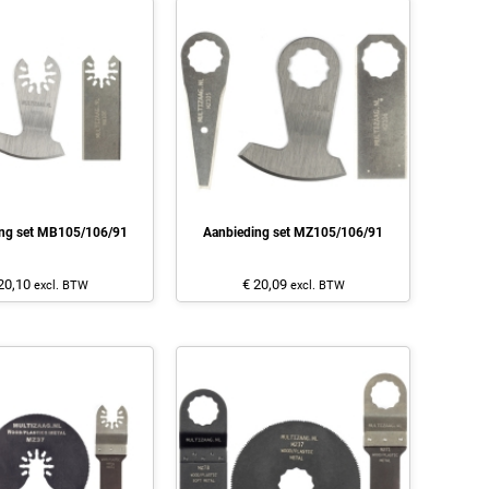
ng set MB105/106/91
Aanbieding set MZ105/106/91
20,10
€ 20,09
excl. BTW
excl. BTW