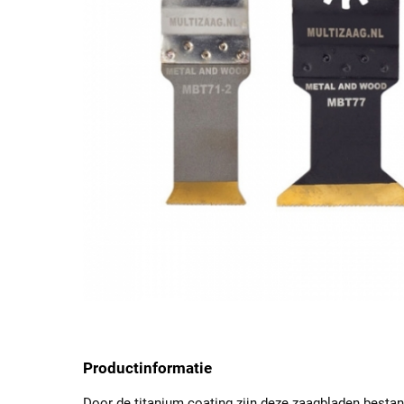
Productinformatie
Door de titanium coating zijn deze zaagbladen besta