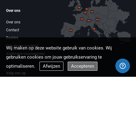
Over ons
Over ons
Contact
Dealers
Ook dealer worden?
Wij maken op deze website gebruik van cookies. Wij
Algemene voorwaarden
gebruiken cookies om jouw gebruikservaring te
optimaliseren.
Afwijzen
Accepteren
Volg ons op
Facebook
Linkdin
Multizaag europa