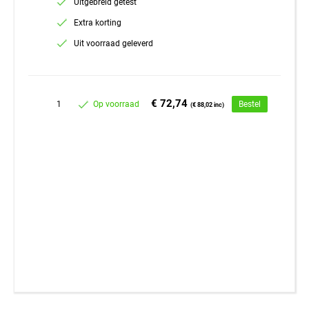
Uitgebreid getest
Extra korting
Uit voorraad geleverd
€ 72,74
1
Op voorraad
Bestel
(€ 88,02 inc)