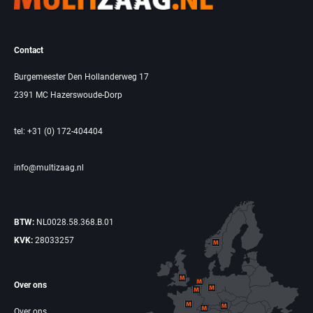
Contact
Burgemeester Den Hollanderweg 17
2391 MC Hazerswoude-Dorp
tel: +31 (0) 172-404404
info@multizaag.nl
BTW:
NL0028.58.368.B.01
KVK:
28033257
Over ons
Over ons