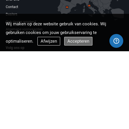
Contact
Dealers
Ook dealer worden?
Wij maken op deze website gebruik van cookies. Wij
Algemene voorwaarden
gebruiken cookies om jouw gebruikservaring te
optimaliseren.
Afwijzen
Accepteren
Volg ons op
Facebook
Linkdin
Multizaag europa
Copyright © 2026 Multizaag B.V.