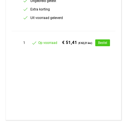
Uitgebreid getest
Extra korting
Uit voorraad geleverd
€ 51,41
1
Op voorraad
Bestel
(€ 62,21 inc)