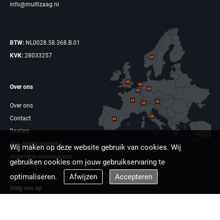
info@multizaag.nl
BTW:
NL0028.58.368.B.01
KVK:
28033257
Over ons
Over ons
Contact
Dealers
Ook dealer worden?
Wij maken op deze website gebruik van cookies. Wij
Algemene voorwaarden
gebruiken cookies om jouw gebruikservaring te
optimaliseren.
Afwijzen
Accepteren
Volg ons op
Facebook
Linkdin