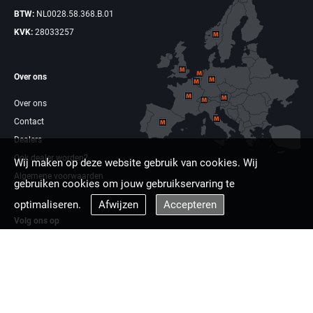
BTW:
NL0028.58.368.B.01
KVK:
28033257
Over ons
Over ons
Contact
Dealers
Ook dealer worden?
Wij maken op deze website gebruik van cookies. Wij
Algemene voorwaarden
gebruiken cookies om jouw gebruikservaring te
optimaliseren.
Afwijzen
Accepteren
Volg ons op
Facebook
Linkdin
Multizaag europa