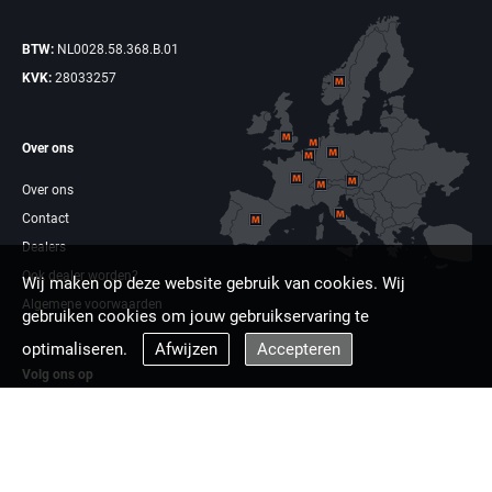
BTW:
NL0028.58.368.B.01
KVK:
28033257
Over ons
Over ons
Contact
Dealers
Ook dealer worden?
Wij maken op deze website gebruik van cookies. Wij
Algemene voorwaarden
gebruiken cookies om jouw gebruikservaring te
optimaliseren.
Afwijzen
Accepteren
Volg ons op
Facebook
Linkdin