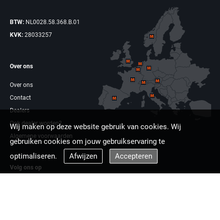
BTW:
NL0028.58.368.B.01
KVK:
28033257
Over ons
Over ons
Contact
Dealers
Ook dealer worden?
Wij maken op deze website gebruik van cookies. Wij
Algemene voorwaarden
gebruiken cookies om jouw gebruikservaring te
optimaliseren.
Afwijzen
Accepteren
Volg ons op
Facebook
Linkdin