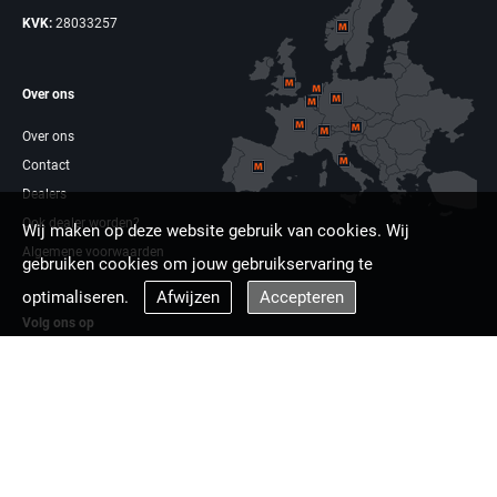
KVK:
28033257
Over ons
Over ons
Contact
Dealers
Ook dealer worden?
Wij maken op deze website gebruik van cookies. Wij
Algemene voorwaarden
gebruiken cookies om jouw gebruikservaring te
optimaliseren.
Afwijzen
Accepteren
Volg ons op
Facebook
Linkdin
Multizaag europa