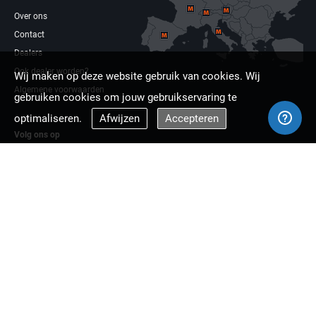
Over ons
Contact
Dealers
Ook dealer worden?
Wij maken op deze website gebruik van cookies. Wij
Algemene voorwaarden
gebruiken cookies om jouw gebruikservaring te
optimaliseren.
Afwijzen
Accepteren
Volg ons op
Facebook
Linkdin
Multizaag europa