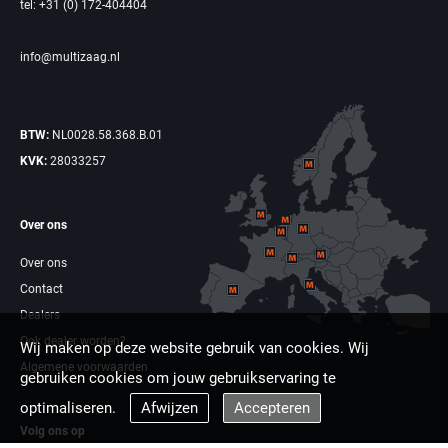
tel: +31 (0) 172-404404
info@multizaag.nl
BTW:
NL0028.58.368.B.01
KVK:
28033257
Over ons
Over ons
Contact
Dealers
Ook dealer worden?
Wij maken op deze website gebruik van cookies. Wij
Algemene voorwaarden
gebruiken cookies om jouw gebruikservaring te
optimaliseren.
Afwijzen
Accepteren
Volg ons op