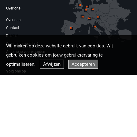
Over ons
Over ons
Contact
Dealers
Ook dealer worden?
Wij maken op deze website gebruik van cookies. Wij
Algemene voorwaarden
gebruiken cookies om jouw gebruikservaring te
optimaliseren.
Afwijzen
Accepteren
Volg ons op
Facebook
Linkdin
Multizaag europa