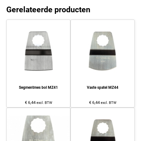
Gerelateerde producten
Segmentmes bol MZ41
Vaste spatel MZ44
€ 6,44
€ 6,44
excl. BTW
excl. BTW