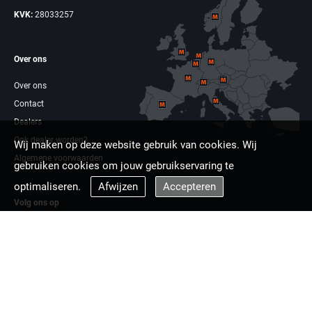
KVK:
28033257
Over ons
Over ons
Contact
Dealers
Ook dealer worden?
Wij maken op deze website gebruik van cookies. Wij
Algemene voorwaarden
gebruiken cookies om jouw gebruikservaring te
optimaliseren.
Afwijzen
Accepteren
Volg ons op
Facebook
Linkdin
Multizaag europa