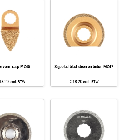
er vorm rasp MZ45
Slijpblad blad steen en beton MZ47
18,20
€ 18,20
excl. BTW
excl. BTW