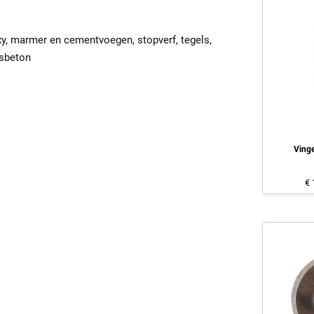
xy, marmer en cementvoegen, stopverf, tegels,
asbeton
Ving
€ 