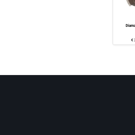
Diama
€ 