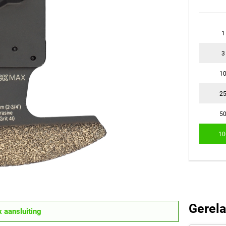
1
3
1
2
5
10
Gerela
 aansluiting