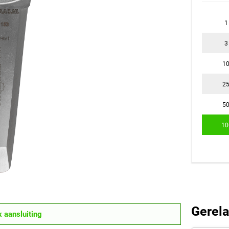
1
3
1
2
5
10
Gerela
 aansluiting