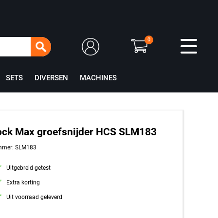
0
SETS
DIVERSEN
MACHINES
ock Max groefsnijder HCS SLM183
mmer: SLM183
Uitgebreid getest
Extra korting
Uit voorraad geleverd