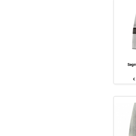
Segm
€