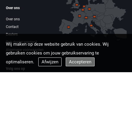
Over ons
Over ons
Contact
Dealers
Ook dealer worden?
Wij maken op deze website gebruik van cookies. Wij
Algemene voorwaarden
gebruiken cookies om jouw gebruikservaring te
optimaliseren.
Afwijzen
Accepteren
Volg ons op
Facebook
Linkdin
Multizaag europa