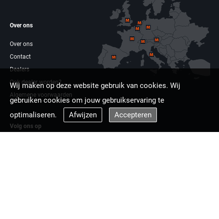
Over ons
Over ons
Contact
Dealers
Ook dealer worden?
Wij maken op deze website gebruik van cookies. Wij
Algemene voorwaarden
gebruiken cookies om jouw gebruikservaring te
optimaliseren.
Afwijzen
Accepteren
Volg ons op
Facebook
Linkdin
Multizaag europa