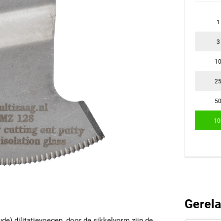
1
3
1
2
5
10
Gerela
de) dilitatievoegen, door de sikkelvorm zijn de