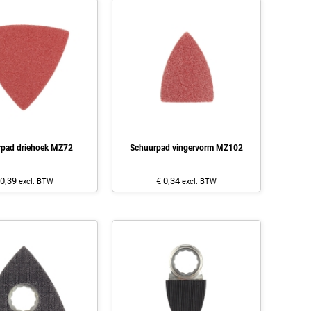
pad driehoek MZ72
Schuurpad vingervorm MZ102
 0,39
€ 0,34
excl. BTW
excl. BTW