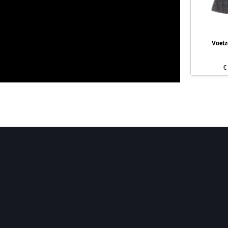
Voetz
€