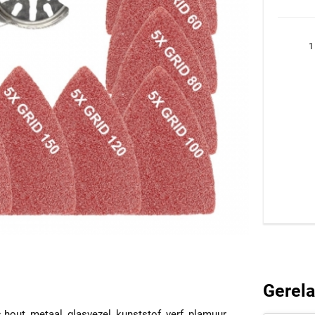
1
Gerela
 hout, metaal, glasvezel, kunststof, verf, plamuur,