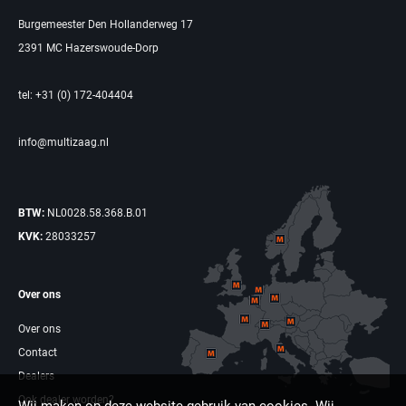
Burgemeester Den Hollanderweg 17
2391 MC Hazerswoude-Dorp
tel: +31 (0) 172-404404
info@multizaag.nl
BTW:
NL0028.58.368.B.01
KVK:
28033257
Over ons
Over ons
Contact
Dealers
Ook dealer worden?