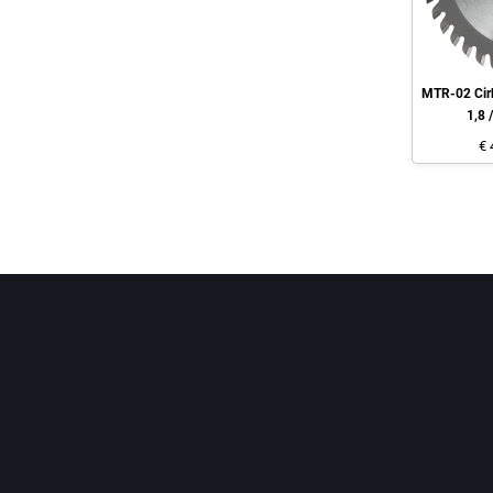
MTR-02 Cirk
1,8 
€ 