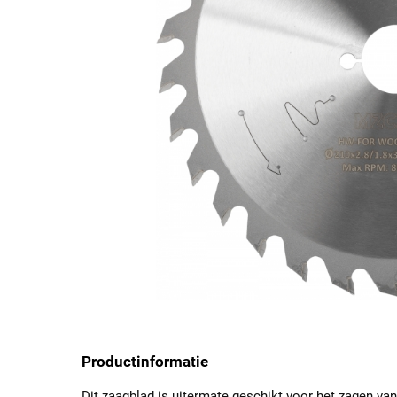
Productinformatie
Dit zaagblad is uitermate geschikt voor het zagen va