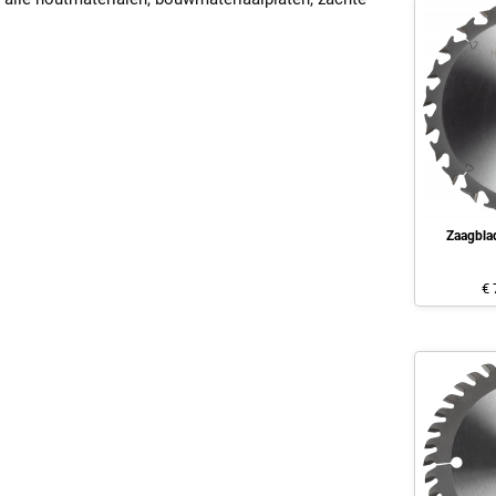
Zaagbla
€ 