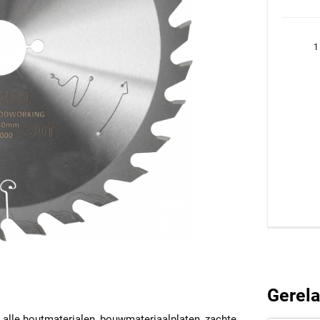
1
Gerela
n alle houtmaterialen, bouwmateriaalplaten, zachte