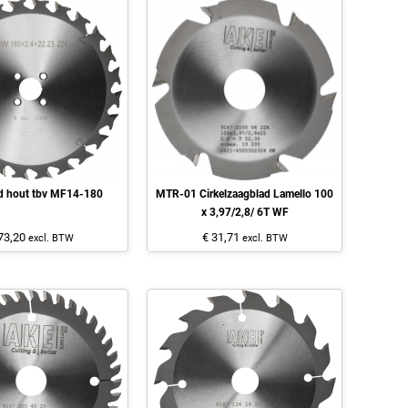
d hout tbv MF14-180
MTR-01 Cirkelzaagblad Lamello 100
x 3,97/2,8/ 6T WF
73,20
€ 31,71
excl. BTW
excl. BTW