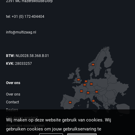
2391 MC Hazerswoude-Dorp
tel: +31 (0) 172-404404
info@multizaag.nl
BTW:
NL0028.58.368.B.01
KVK:
28033257
Over ons
Over ons
Contact
Dealers
Ook dealer worden?
Wij maken op deze website gebruik van cookies. Wij
Algemene voorwaarden
gebruiken cookies om jouw gebruikservaring te