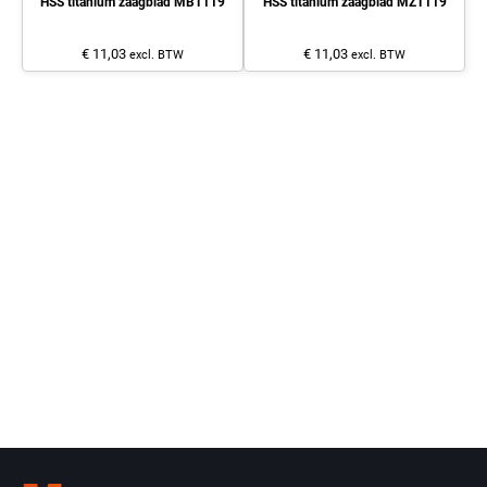
HSS titanium zaagblad MBT119
HSS titanium zaagblad MZT119
€ 11,03
€ 11,03
excl. BTW
excl. BTW