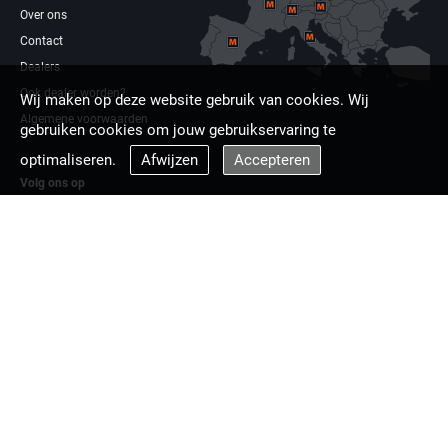
Over ons
Contact
Dealers
Ook dealer worden?
Wij maken op deze website gebruik van cookies. Wij
Algemene voorwaarden
gebruiken cookies om jouw gebruikservaring te
optimaliseren.
Afwijzen
Accepteren
Volg ons op
Facebook
Linkdin
Multizaag europa