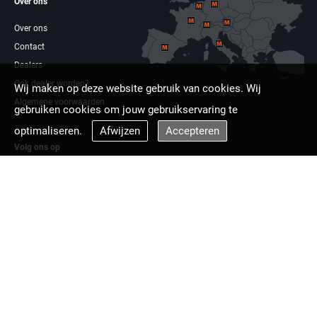
Over ons
Over ons
Contact
Dealers
Ook dealer worden?
Wij maken op deze website gebruik van cookies. Wij
Algemene voorwaarden
gebruiken cookies om jouw gebruikservaring te
optimaliseren.
Afwijzen
Accepteren
Volg ons op
Facebook
Linkdin
Multizaag europa