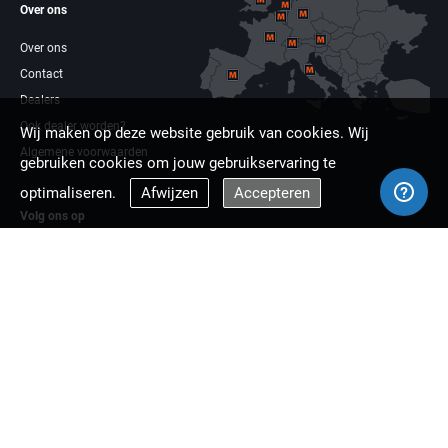
Over ons
Over ons
Contact
Dealers
Ook dealer worden?
Wij maken op deze website gebruik van cookies. Wij
Algemene voorwaarden
gebruiken cookies om jouw gebruikservaring te
optimaliseren.
Afwijzen
Accepteren
Volg ons op
Facebook
Linkdin
Multizaag europa