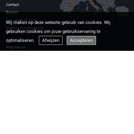
Contact
Dealers
Ook dealer worden?
Wij maken op deze website gebruik van cookies. Wij
Algemene voorwaarden
gebruiken cookies om jouw gebruikservaring te
optimaliseren.
Afwijzen
Accepteren
Volg ons op
Facebook
Linkdin
Multizaag europa
Copyright © 2026 Multizaag B.V.