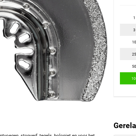
1
3
1
2
5
10
Gerela
tvoegen, stopverf, tegels, holoniet en voor het