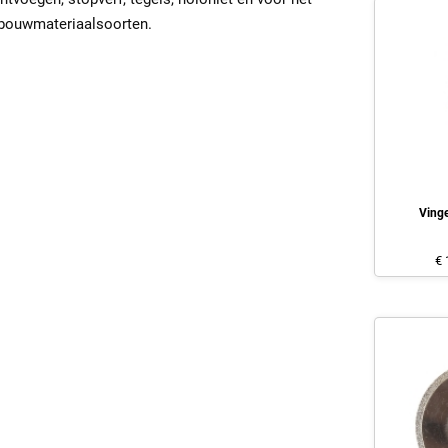
e bouwmateriaalsoorten.
Ving
€ 