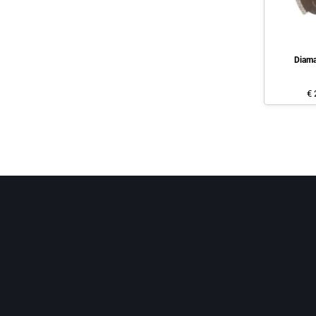
Diama
€ 