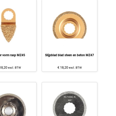
er vorm rasp MZ45
Slijpblad blad steen en beton MZ47
18,20
€ 18,20
excl. BTW
excl. BTW