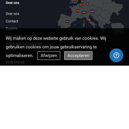
Over ons
Over ons
Contact
Dealers
Ook dealer worden?
Wij maken op deze website gebruik van cookies. Wij
Algemene voorwaarden
gebruiken cookies om jouw gebruikservaring te
optimaliseren.
Afwijzen
Accepteren
Volg ons op
Facebook
Linkdin
Multizaag europa