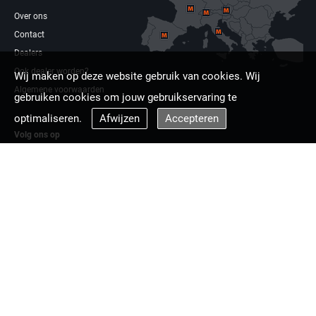
Over ons
Contact
Dealers
Ook dealer worden?
Wij maken op deze website gebruik van cookies. Wij
Algemene voorwaarden
gebruiken cookies om jouw gebruikservaring te
optimaliseren.
Afwijzen
Accepteren
Volg ons op
Facebook
Linkdin
Multizaag europa