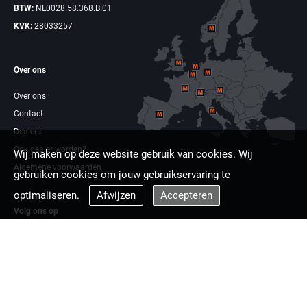
BTW:
NL0028.58.368.B.01
KVK:
28033257
Over ons
Over ons
Contact
Dealers
Ook dealer worden?
Wij maken op deze website gebruik van cookies. Wij
Algemene voorwaarden
gebruiken cookies om jouw gebruikservaring te
optimaliseren.
Afwijzen
Accepteren
Volg ons op
Facebook
Linkdin
Multizaag europa