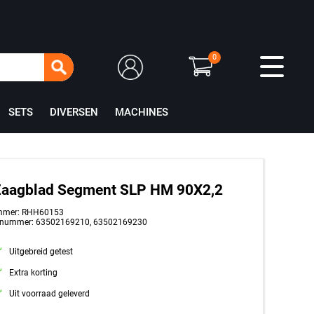
0
SETS
DIVERSEN
MACHINES
Zaagblad Segment SLP HM 90X2,2
mmer: RHH60153
tnummer: 63502169210, 63502169230
Uitgebreid getest
Extra korting
Uit voorraad geleverd