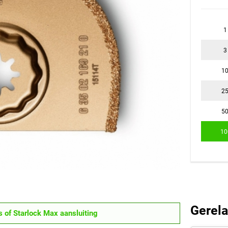
1
3
1
2
5
10
Gerela
s of Starlock Max aansluiting