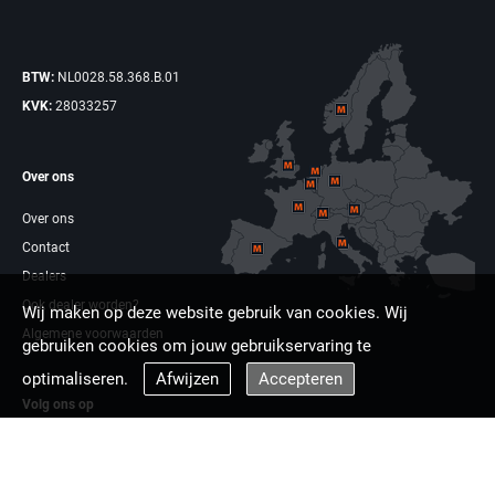
BTW:
NL0028.58.368.B.01
KVK:
28033257
Over ons
Over ons
Contact
Dealers
Ook dealer worden?
Wij maken op deze website gebruik van cookies. Wij
Algemene voorwaarden
gebruiken cookies om jouw gebruikservaring te
optimaliseren.
Afwijzen
Accepteren
Volg ons op
Facebook
Linkdin