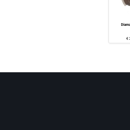
Diama
€ 