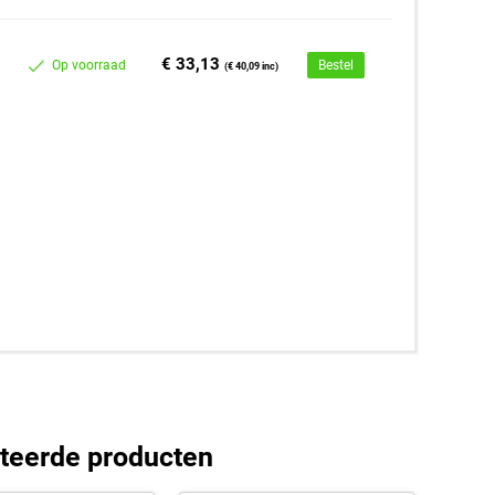
€ 33,13
Op voorraad
Bestel
(€ 40,09 inc)
teerde producten