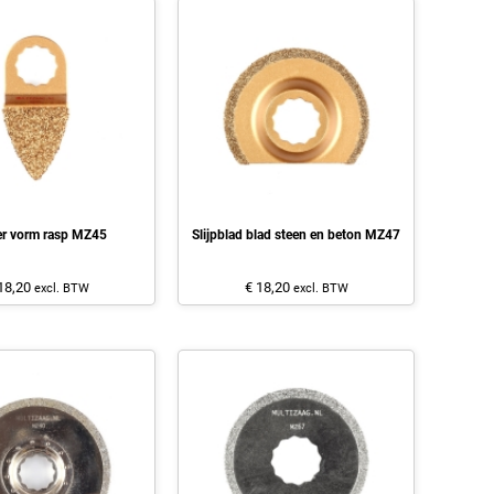
er vorm rasp MZ45
Slijpblad blad steen en beton MZ47
18,20
€ 18,20
excl. BTW
excl. BTW