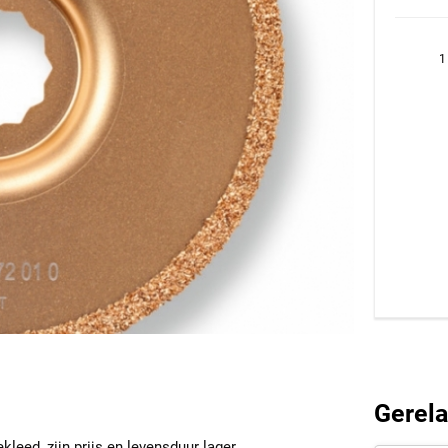
1
Gerela
kleed, zijn prijs en levensduur lager.