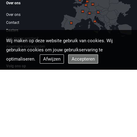
Over ons
Over ons
Contact
Dealers
Ook dealer worden?
Wij maken op deze website gebruik van cookies. Wij
Algemene voorwaarden
gebruiken cookies om jouw gebruikservaring te
optimaliseren.
Afwijzen
Accepteren
Volg ons op
Facebook
Linkdin
Multizaag europa