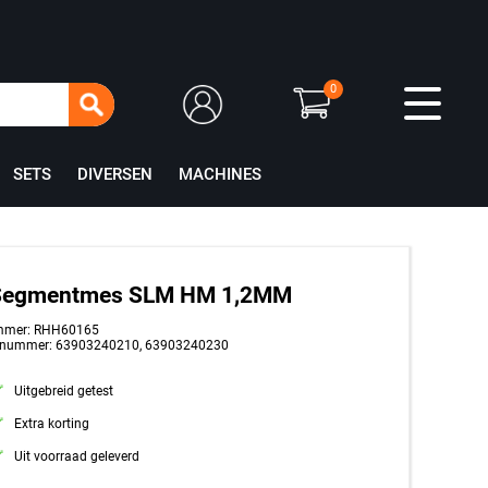
0
SETS
DIVERSEN
MACHINES
Segmentmes SLM HM 1,2MM
mmer: RHH60165
tnummer: 63903240210, 63903240230
Uitgebreid getest
Extra korting
Uit voorraad geleverd