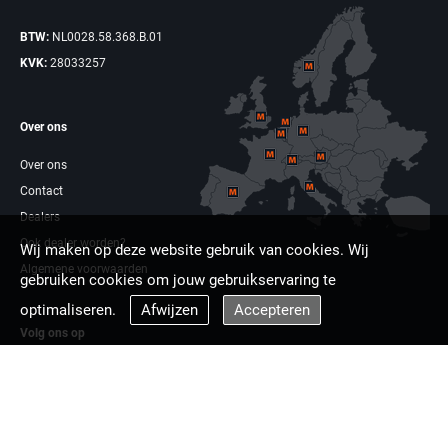
BTW:
NL0028.58.368.B.01
KVK:
28033257
Over ons
Over ons
Contact
Dealers
Ook dealer worden?
Wij maken op deze website gebruik van cookies. Wij
Algemene voorwaarden
gebruiken cookies om jouw gebruikservaring te
optimaliseren.
Afwijzen
Accepteren
Volg ons op
Facebook
Linkdin