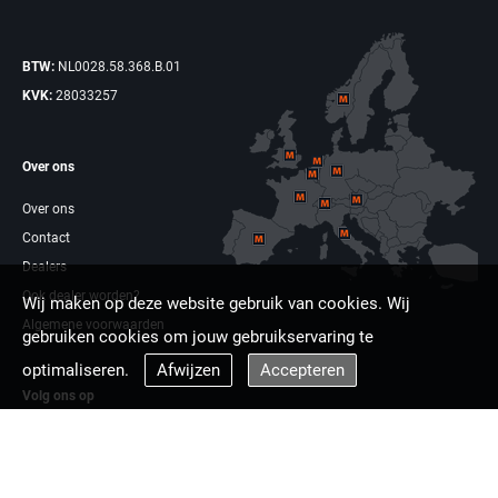
BTW:
NL0028.58.368.B.01
KVK:
28033257
Over ons
Over ons
Contact
Dealers
Ook dealer worden?
Wij maken op deze website gebruik van cookies. Wij
Algemene voorwaarden
gebruiken cookies om jouw gebruikservaring te
optimaliseren.
Afwijzen
Accepteren
Volg ons op
Facebook
Linkdin