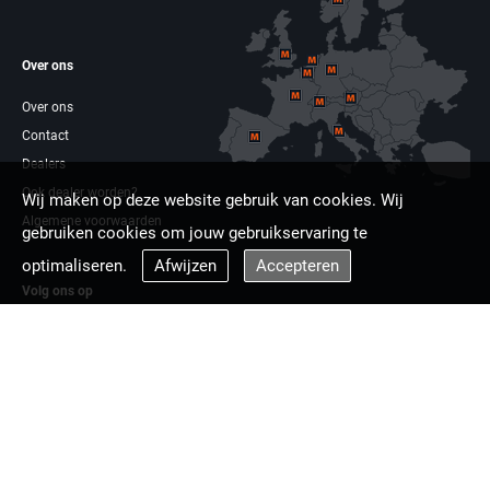
Over ons
Over ons
Contact
Dealers
Ook dealer worden?
Wij maken op deze website gebruik van cookies. Wij
Algemene voorwaarden
gebruiken cookies om jouw gebruikservaring te
optimaliseren.
Afwijzen
Accepteren
Volg ons op
Facebook
Linkdin
Multizaag europa