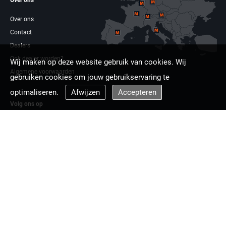
Over ons
Over ons
Contact
Dealers
Ook dealer worden?
Wij maken op deze website gebruik van cookies. Wij
Algemene voorwaarden
gebruiken cookies om jouw gebruikservaring te
optimaliseren.
Afwijzen
Accepteren
Volg ons op
Facebook
Linkdin
Multizaag europa