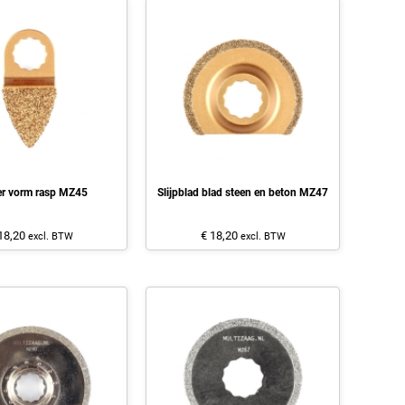
er vorm rasp MZ45
Slijpblad blad steen en beton MZ47
18,20
€ 18,20
excl. BTW
excl. BTW