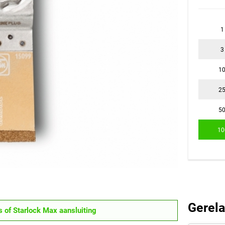
1
3
1
2
5
10
Gerela
s of Starlock Max aansluiting