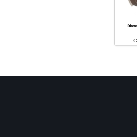
Diama
€ 